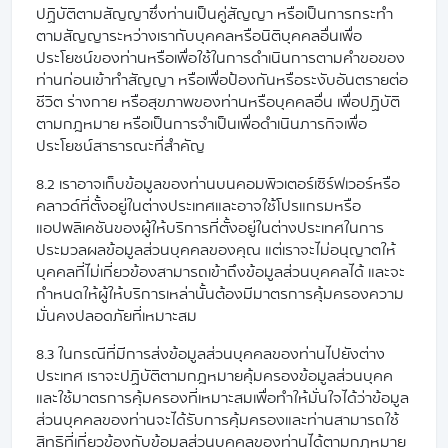
ปฏิบัติตามสัญญาซึ่งท่านเป็นคู่สัญญา หรือเป็นการกระทำ
ตามสัญญาระหว่างเรากับบุคคลหรือนิติบุคคลอื่นเพื่อ
ประโยชน์ของท่านหรือเพื่อใช้ในการดำเนินการตามคำขอของ
ท่านก่อนเข้าทำสัญญา หรือเพื่อป้องกันหรือระงับอันตรายต่อ
ชีวิต ร่างกาย หรือสุขภาพของท่านหรือบุคคลอื่น เพื่อปฏิบัติ
ตามกฎหมาย หรือเป็นการจำเป็นเพื่อดำเนินภารกิจเพื่อ
ประโยชน์สาธารณะที่สำคัญ
8.2 เราอาจเก็บข้อมูลของท่านบนคอมพิวเตอร์เซิร์ฟเวอร์หรือ
คลาวด์ที่ตั้งอยู่ในต่างประเทศและอาจใช้โปรแกรมหรือ
แอปพลิเคชันของผู้ให้บริการที่ตั้งอยู่ในต่างประเทศในการ
ประมวลผลข้อมูลส่วนบุคคลของคุณ แต่เราจะไม่อนุญาตให้
บุคคลที่ไม่เกี่ยวข้องสามารถเข้าถึงข้อมูลส่วนบุคคลได้ และจะ
กำหนดให้ผู้ให้บริการเหล่านั้นต้องมีมาตรการคุ้มครองความ
มั่นคงปลอดภัยที่เหมาะสม
8.3 ในกรณีที่มีการส่งข้อมูลส่วนบุคคลของท่านไปยังต่าง
ประเทศ เราจะปฏิบัติตามกฎหมายคุ้มครองข้อมูลส่วนบุคค
และใช้มาตรการคุ้มครองที่เหมาะสมเพื่อทำให้มั่นใจได้ว่าข้อมูล
ส่วนบุคคลของท่านจะได้รับการคุ้มครองและท่านสามารถใช้
สิทธิที่เกี่ยวข้องกับข้อมูลส่วนบุคคลของท่านได้ตามกฎหมาย